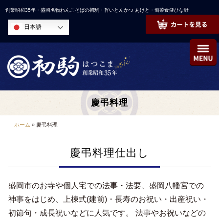
コ
創業昭和35年・盛岡名物わんこそばの初駒・旨いとんかつ あけと・旬菜食健ひな野
ン
日本語
テ
ン
ツ
へ
ス
キ
慶弔料理
ッ
プ
ホーム
»
慶弔料理
慶弔料理仕出し
盛岡市のお寺や個人宅での法事・法要、盛岡八幡宮での
神事をはじめ、上棟式(建前)・長寿のお祝い・出産祝い・
初節句・成長祝いなどに人気です。
法事やお祝いなどの