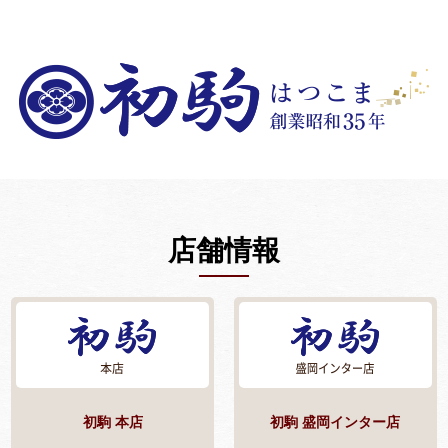
店舗情報
初駒 本店
初駒 盛岡インター店