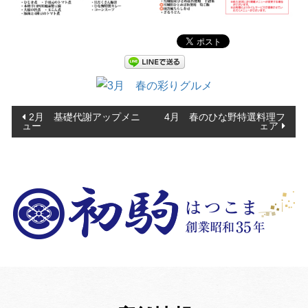
投
2月 基礎代謝アップメニ
4月 春のひな野特選料理フ
ュー
ェア
稿
ナ
ビ
ゲ
ー
シ
ョ
ン