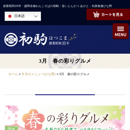
コ
創業昭和35年・盛岡名物わんこそばの初駒・旨いとんかつ あけと・旬菜食健ひな野
ン
日本語
テ
ン
ツ
へ
ス
キ
3月 春の彩りグルメ
ッ
プ
ホーム
»
今月のメニュー(ひな野)
»
3月 春の彩りグルメ
3月 春の彩りグルメ