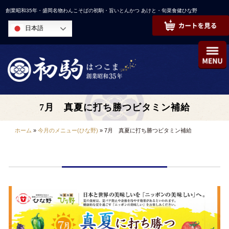
コ
創業昭和35年・盛岡名物わんこそばの初駒・旨いとんかつ あけと・旬菜食健ひな野
ン
日本語
テ
ン
ツ
へ
ス
キ
7月 真夏に打ち勝つビタミン補給
ッ
プ
ホーム
»
今月のメニュー(ひな野)
»
7月 真夏に打ち勝つビタミン補給
7月 真夏に打ち勝つビタミン補給