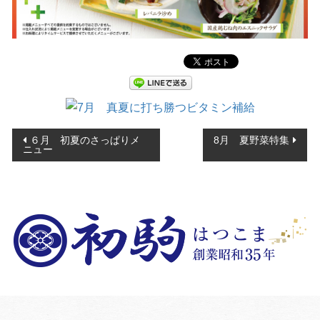
投
６月 初夏のさっぱりメ
8月 夏野菜特集
ニュー
稿
ナ
ビ
ゲ
ー
シ
ョ
ン